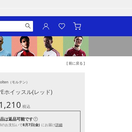
[ 前に戻る ]
olten
（モルテン）
PEホイッスル(レッド)
1,210
税込
品は
返品可能
です
内
のお支払いで
8月7日(金)
にお届け
詳細