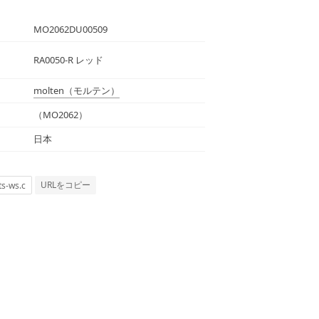
MO2062DU00509
RA0050-R レッド
molten
（モルテン）
（MO2062）
日本
URLをコピー