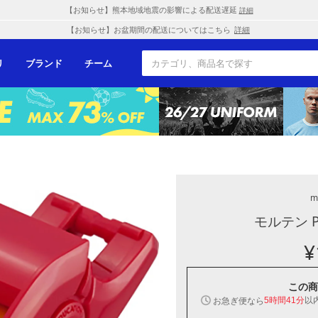
【お知らせ】熊本地域地震の影響による配送遅延
詳細
【お知らせ】お盆期間の配送についてはこちら
詳細
リ
ブランド
チーム
m
モルテン 
¥
この商
以
お急ぎ便なら
5時間41分