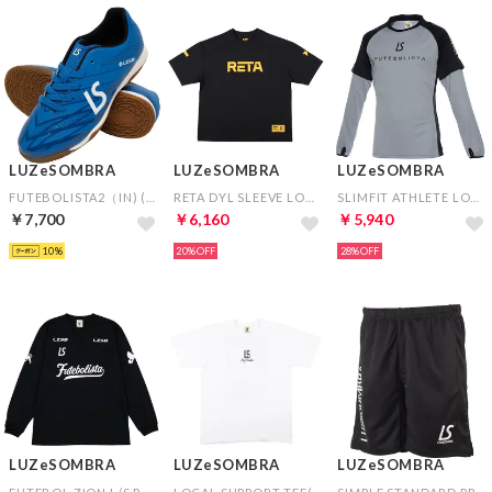
LUZeSOMBRA
LUZeSOMBRA
LUZeSOMBRA
FUTEBOLISTA2（IN) (ブルー)
RETA DYL SLEEVE LOGO TEE(ブラック)
SLIMFIT ATHLETE LONG PRA SHIRT(グレー)
￥7,700
￥6,160
￥5,940
10
20%
28%
LUZeSOMBRA
LUZeSOMBRA
LUZeSOMBRA