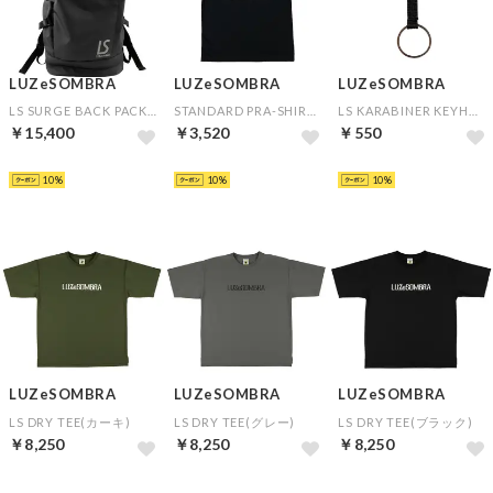
LUZeSOMBRA
LUZeSOMBRA
LUZeSOMBRA
LS SURGE BACK PACK(ブラック)
STANDARD PRA-SHIRT(ブラック)
LS KARABINER KEYHOLDER(ブラック)
￥15,400
￥3,520
￥550
HOT
HOT
HOT
10
10
10
LUZeSOMBRA
LUZeSOMBRA
LUZeSOMBRA
LS DRY TEE(カーキ)
LS DRY TEE(グレー)
LS DRY TEE(ブラック)
￥8,250
￥8,250
￥8,250
NEW
NEW
NEW