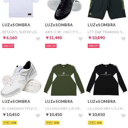
LUZeSOMBRA
LUZeSOMBRA
LUZeSOMBRA
RETA DYL SLEEVE LOGO TEE(ホワイト)
AXIS-1 VK（IN) (ブラック)
LTT D&P TRAINING SHORTS(グリーン)
￥6,160
￥11,440
￥10,890
20%
20%
34%
LUZeSOMBRA
LUZeSOMBRA
LUZeSOMBRA
EL CAMINHO TF(ホワイト)
LS LOGO DRY L/S CREW TOP(カーキ)
LS LOGO DRY L/S CREW TOP(ブラック)
￥10,450
￥10,450
￥10,450
10
10
10