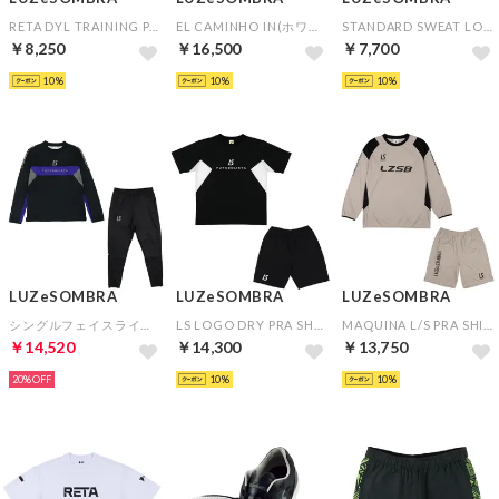
RETA DYL TRAINING PANTS(ブラック)
EL CAMINHO IN(ホワイト)
STANDARD SWEAT LONG PANTS(ブラック)
￥8,250
￥16,500
￥7,700
10
10
10
LUZeSOMBRA
LUZeSOMBRA
LUZeSOMBRA
シングルフェイスライトトレーニングトップ＆スーパースリムフィットロングパンツ（パープル×ブラック）
LS LOGO DRY PRA SHIRT&LS LOGO DRY PRA PANTS(ブラック×ブラック)
MAQUINA L/S PRA SHIRT&SIMPLE STANDARD PRA-PANTS(ゴールド×ゴールド)
￥14,520
￥14,300
￥13,750
20%
10
10