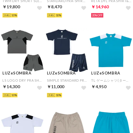
TWM DRY SHORT SLEEVE TOP&TWM DRY HALF SHORTS(チャコール×チャコール)
STANDARD PRA-SHIRT&SIMPLE STANDARD PRA-PANTS(グレー×ブラック)
RETA DYL PRA SHIRT&RETA DYL PRA PANTS(ブラック×ブラック)
￥19,800
￥8,470
￥14,960
10
10
20%
LUZeSOMBRA
LUZeSOMBRA
LUZeSOMBRA
LS LOGO DRY PRA SHIRT&LS LOGO DRY PRA PANTS(グレー×グレー)
SIMPLE STANDARD PRA SHIRT&SIMPLE STANDARD PRA-PANTS(ネイビー×ネイビー)
TL ゲームシャツ(ターコイズブルー)▼チームオーダー(5着以上)専用商品
￥14,300
￥11,000
￥4,950
10
10