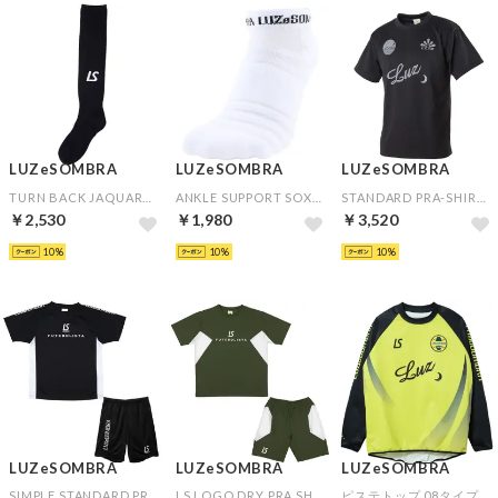
LUZeSOMBRA
LUZeSOMBRA
LUZeSOMBRA
TURN BACK JAQUARD SOX(ブラック)
ANKLE SUPPORT SOXⅡ(ホワイト)
STANDARD PRA-SHIRT(ブラック×グレー)
￥2,530
￥1,980
￥3,520
10
10
10
LUZeSOMBRA
LUZeSOMBRA
LUZeSOMBRA
SIMPLE STANDARD PRA SHIRT&SIMPLE STANDARD PRA-PANTS(ブラック×ブラック)
LS LOGO DRY PRA SHIRT&LS LOGO DRY PRA PANTS(カーキ×カーキ)
ピステトップ 08タイプ▼チームオーダー(5着以上)専用商品