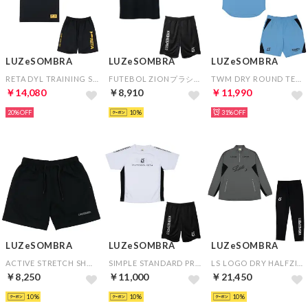
LUZeSOMBRA
LUZeSOMBRA
LUZeSOMBRA
RETA DYL TRAINING SHIRT&RETA DYL TRAINING PANTS(ブラック×ブラック)
FUTEBOL ZIONプラシャツ＆シンプルスタンダードプラクティスパンツ(ブラック×ブラック)
TWM DRY ROUND TEE&TWM DRY HALF PANTS(ブルー×ブルー)
￥14,080
￥8,910
￥11,990
20%
10
31%
LUZeSOMBRA
LUZeSOMBRA
LUZeSOMBRA
ACTIVE STRETCH SHORTS(ブラック)
SIMPLE STANDARD PRA SHIRT&SIMPLE STANDARD PRA-PANTS(ホワイト×ブラック)
LS LOGO DRY HALFZIP&LS DRY LONG PANTS(グレー×ブラック)
￥8,250
￥11,000
￥21,450
10
10
10