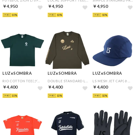
FUTEBOL ZION L/S PRA-SHIRT(ブラック×ホワイト)
LOCAL SUPPORT TEE(ホワイト)
SIMPLE STANDARD PRA-PANTS(ブラック)
￥4,950
￥4,950
￥4,950
10
10
10
LUZeSOMBRA
LUZeSOMBRA
LUZeSOMBRA
RIO COTTON TEE(グリーン)
DOUBLE STANDARD L/S PRA-SHIRT(カーキ×ゴールド)
LS MESH JET CAP(ネイビー)
￥4,400
￥4,400
￥4,400
10
10
10