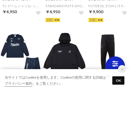
TL ゲームシャツ(レッド)▼チームオーダー(5着以上)専用商品
STANDARD PISTE SHORT PANTS(ブラック)
FUTEBOL ZION L/S PRA-SHIRT&SIMPLE STANDARD PRA-PANTS(グレー×ブラック)
￥4,950
￥4,950
￥9,900
10
10
LUZeSOMBRA
LUZeSOMBRA
LUZeSOMBRA
当サイトではCookieを使用します。Cookieの使用に関する詳細は「
OK
プライバシー規約
」をご覧ください。
FUTEBOL ZION L/S PRA-SHIRT&SIMPLE STANDARD PRA-PANTS(ネイビー×ネイビー)
TWM NYLON YAKKE(ブラック)
SINGLE FACE JERSEY SUPERSLIMFIT LONG PANTS(ブラック×ブラック)
￥9,900
￥9,900
￥9,350
10
25%
10