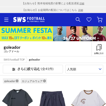
【お知らせ】熊本地域地震の影響による配送遅延
詳細
【お知らせ】お盆期間の配送についてはこちら
詳細
goleador
ゴレアドール
お気に入り
SWS football TOP
goleador
さらに絞り込む
(全41件)
goleador
カジュアルウェア