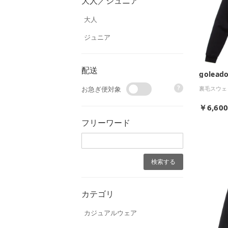
大人／ジュニア
大人
ジュニア
配送
goleado
?
裏毛スウェ
お急ぎ便対象
￥6,60
フリーワード
カテゴリ
カジュアルウェア