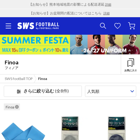
【お知らせ】熊本地域地震の影響による配送遅延
詳細
【お知らせ】お盆期間の配送についてはこちら
詳細
Finoa
フィノア
お気に入り
SWS football TOP
Finoa
さらに絞り込む
(全8件)
Finoa