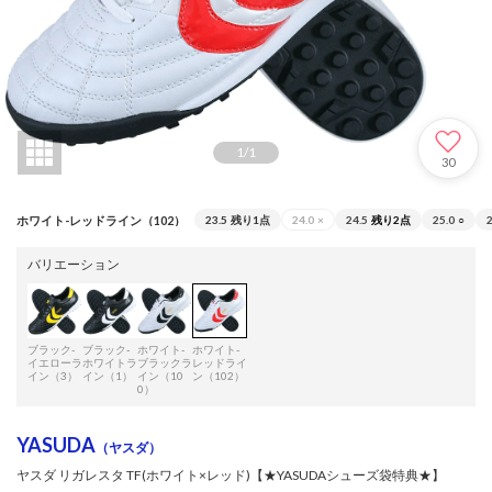
1
/
1
30
ホワイト-レッドライン（102）
23.5
残り1点
24.0
×
24.5
残り2点
25.0
○
2
バリエーション
ブラック-
ブラック-
ホワイト-
ホワイト-
イエローラ
ホワイトラ
ブラックラ
レッドライ
イン（3）
イン（1）
イン（10
ン（102）
0）
YASUDA
（ヤスダ）
ヤスダ リガレスタ TF(ホワイト×レッド)【★YASUDAシューズ袋特典★】