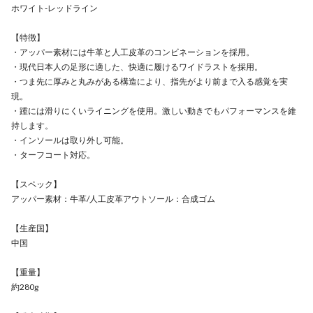
ホワイト-レッドライン
【特徴】
・アッパー素材には牛革と人工皮革のコンビネーションを採用。
・現代日本人の足形に適した、快適に履けるワイドラストを採用。
・つま先に厚みと丸みがある構造により、指先がより前まで入る感覚を実
現。
・踵には滑りにくいライニングを使用。激しい動きでもパフォーマンスを維
持します。
・インソールは取り外し可能。
・ターフコート対応。
【スペック】
アッパー素材：牛革/人工皮革アウトソール：合成ゴム
【生産国】
中国
【重量】
約280g