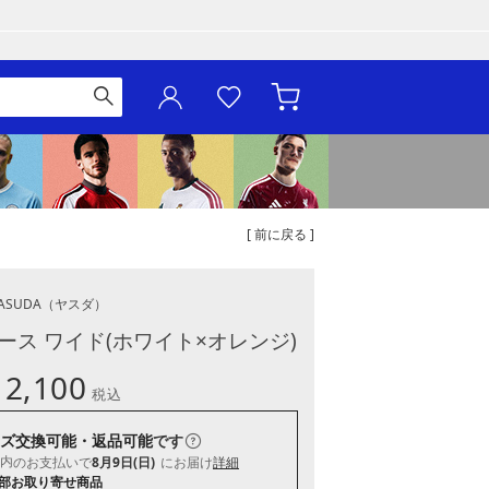
[ 前に戻る ]
ASUDA
（ヤスダ）
ース ワイド(ホワイト×オレンジ)
12,100
税込
ズ交換可能・返品可能
です
内
のお支払いで
8月9日(日)
にお届け
詳細
部お取り寄せ商品