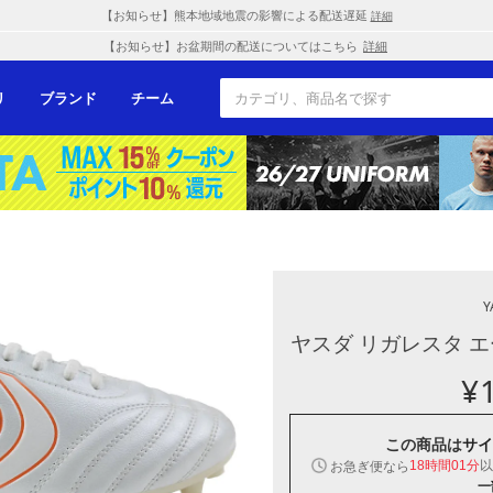
【お知らせ】熊本地域地震の影響による配送遅延
詳細
【お知らせ】お盆期間の配送についてはこちら
詳細
リ
ブランド
チーム
Y
ヤスダ リガレスタ エ
¥
この商品は
サイ
以
お急ぎ便なら
18時間01分
一