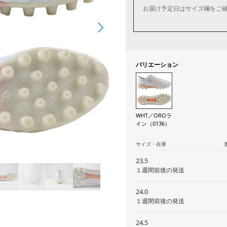
お届け予定日はサイズ欄をご
バリエーション
WHT／OROラ
イン（0136）
サイズ・在庫
23.5
１週間前後の発送
24.0
１週間前後の発送
24.5