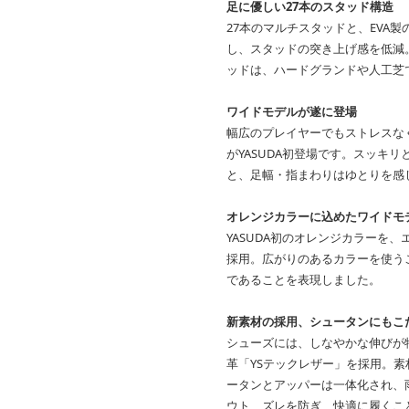
足に優しい27本のスタッド構造
27本のマルチスタッドと、EVA
し、スタッドの突き上げ感を低減
ッドは、ハードグランドや人工芝
ワイドモデルが遂に登場
幅広のプレイヤーでもストレスな
がYASUDA初登場です。スッキ
と、足幅・指まわりはゆとりを感
オレンジカラーに込めたワイドモ
YASUDA初のオレンジカラーを
採用。広がりのあるカラーを使う
であることを表現しました。
新素材の採用、シュータンにもこ
シューズには、しなやかな伸びが
革「YSテックレザー」を採用。
ータンとアッパーは一体化され、
ウト、ズレを防ぎ、快適に履くこ