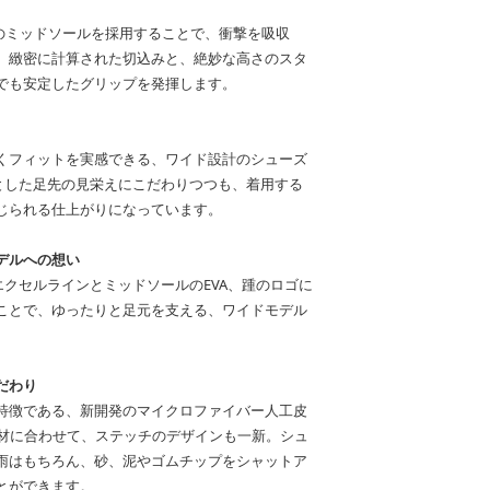
製のミッドソールを採用することで、衝撃を吸収
。緻密に計算された切込みと、絶妙な高さのスタ
でも安定したグリップを発揮します。
くフィットを実感できる、ワイド設計のシューズ
リとした足先の見栄えにこだわりつつも、着用する
じられる仕上がりになっています。
デルへの想い
、エクセルラインとミッドソールのEVA、踵のロゴに
ことで、ゆったりと足元を支える、ワイドモデル
だわり
特徴である、新開発のマイクロファイバー人工皮
素材に合わせて、ステッチのデザインも一新。シュ
雨はもちろん、砂、泥やゴムチップをシャットア
とができます。