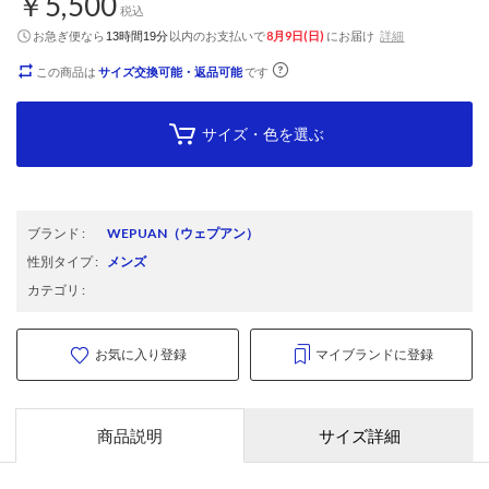
￥5,500
税込
お急ぎ便なら
以内
のお支払いで
8月9日(日)
にお届け
詳細
13時間19分
この商品は
サイズ交換可能・返品可能
です
サイズ・色を選ぶ
ブランド
:
WEPUAN
（ウェプアン）
性別タイプ
:
メンズ
カテゴリ
:
お気に入り登録
マイブランドに登録
商品説明
サイズ詳細