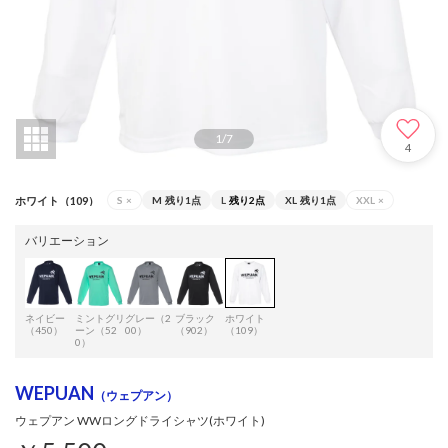
1
/
7
4
ホワイト（109）
S
×
M
残り1点
L
残り2点
XL
残り1点
XXL
×
バリエーション
ネイビー
ミントグリ
グレー（2
ブラック
ホワイト
（450）
ーン（52
00）
（902）
（109）
0）
WEPUAN
（ウェプアン）
ウェプアン WWロングドライシャツ(ホワイト)