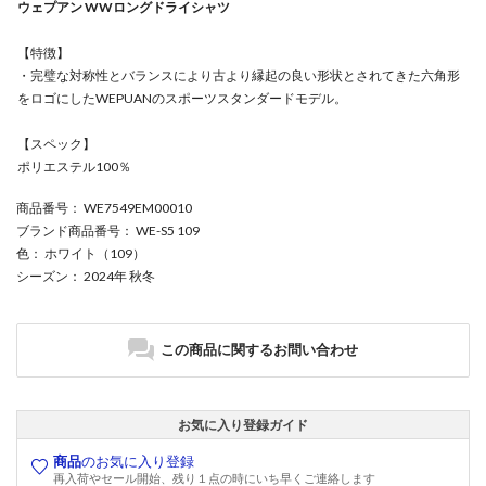
ウェプアン WWロングドライシャツ
【特徴】
・完璧な対称性とバランスにより古より縁起の良い形状とされてきた六角形
をロゴにしたWEPUANのスポーツスタンダードモデル。
【スペック】
ポリエステル100％
商品番号
： WE7549EM00010
ブランド商品番号
： WE-S5 109
色
： ホワイト（109）
シーズン
： 2024年 秋冬
この商品に関するお問い合わせ
お気に入り登録ガイド
商品
のお気に入り登録
再入荷やセール開始、残り１点の時にいち早くご連絡します