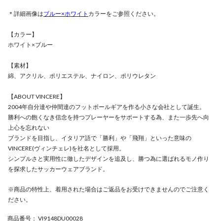
＊詳細画像は
ブルー×ホワイト
カラーをご参照ください。
【カラー】
ホワイト×ブルー
【素材】
綿、アクリル、ポリエステル、ナイロン、ポリウレタン
【ABOUT VINCERE】
2004年自分達や仲間達のフットボールギアを作る小さな会社として誕生。
勝利への飽くなき信念を持つプレーヤーをサポートする為、また一歩先へ向
上心を忘れない
ブランドを目指し、イタリア語で「勝利」や「飛翔」といった意味の
VINCERE(ヴィンチェレ)を社名として採用。
シンプルさと実用性に徹したデザインを追及し、勝つ為に選ばれるモノ作り
を探求したサッカーウェアブランド。
※商品の特性上、着用された場合はご返品をお受けできませんのでご注意く
ださい。
商品番号
： VI9148DU00028