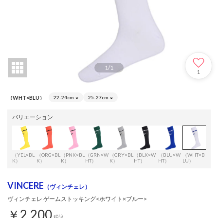
1
/
1
1
（WHT×BLU）
22-24cm
○
25-27cm
○
バリエーション
（YEL×BL
（ORG×BL
（PNK×BL
（GRN×W
（GRY×BL
（BLK×W
（BLU×W
（WHT×B
（WH
K）
K）
K）
HT）
K）
HT）
HT）
LU）
RN
VINCERE
（ヴィンチェレ）
ヴィンチェレ ゲームストッキング<ホワイト×ブルー>
￥2,200
税込