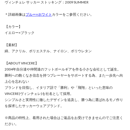
ヴィンチェレ サッカー ストッキング：2009 SUMMER
＊詳細画像は
ブルー×ホワイト
カラーをご参照ください。
【カラー】
イエロー×ブラック
【素材】
綿、アクリル、ポリエステル、ナイロン、ポリウレタン
【ABOUT VINCERE】
2004年自分達や仲間達のフットボールギアを作る小さな会社として誕生。
勝利への飽くなき信念を持つプレーヤーをサポートする為、また一歩先へ向
上心を忘れない
ブランドを目指し、イタリア語で「勝利」や「飛翔」といった意味の
VINCERE(ヴィンチェレ)を社名として採用。
シンプルさと実用性に徹したデザインを追及し、勝つ為に選ばれるモノ作り
を探求したサッカーウェアブランド。
※商品の特性上、着用された場合はご返品をお受けできませんのでご注意く
ださい。