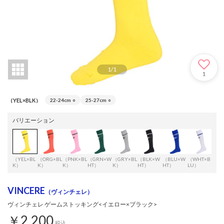
1
/
1
1
（YEL×BLK）
22-24cm
○
25-27cm
○
バリエーション
（YEL×BL
（ORG×BL
（PNK×BL
（GRN×W
（GRY×BL
（BLK×W
（BLU×W
（WHT×B
（WH
K）
K）
K）
HT）
K）
HT）
HT）
LU）
RN
VINCERE
（ヴィンチェレ）
ヴィンチェレ ゲームストッキング<イエロー×ブラック>
￥2,200
税込