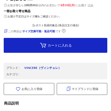
お急ぎ便なら
以内
のお支払いで
8月10日(月)
にお届け
詳細
18時間49分
一部お取り寄せ商品
お届け予定日はサイズ欄をご確認ください。
ポスト投函対象品 (単品注文の場合)
この商品は
サイズ交換可能・返品可能
です
カートに入れる
ブランド
:
VINCERE
（ヴィンチェレ）
カテゴリ
:
お気に入り登録
マイブランドに登録
商品説明