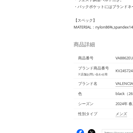
・バックポケットにはブランドネ
【スペック】
MATERIAL：nylon86%,spandex1
商品詳細
商品番号
VA8862EU
ブランド商品番号
KV24S724
※店舗お問い合わせ用
ブランド名
VALENCI
色
black（2
シーズン
2024年 
性別タイプ
メンズ