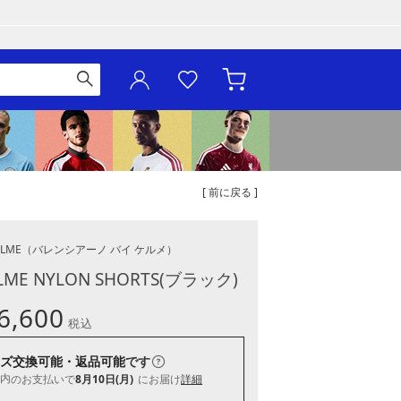
[ 前に戻る ]
ELME
（バレンシアーノ バイ ケルメ）
ELME NYLON SHORTS(ブラック)
6,600
税込
ズ交換可能・返品可能
です
内
のお支払いで
8月10日(月)
にお届け
詳細