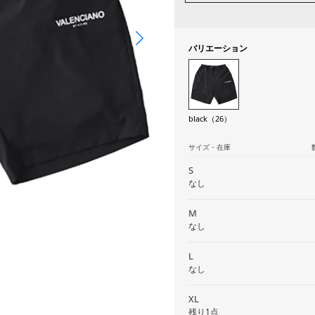
バリエーション
black（26）
サイズ・在庫
S
なし
M
なし
L
なし
XL
残り1点