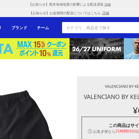
【お知らせ】熊本地域地震の影響による配送遅延
詳細
【お知らせ】お盆期間の配送についてはこちら
詳細
リ
ブランド
チーム
VALENCIANO BY K
VALENCIANO BY K
¥
この商品は
サイ
以
お急ぎ便なら
21時間03分