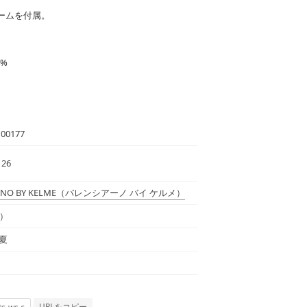
ームを付属。
4%
00177
 26
ANO BY KELME
（バレンシアーノ バイ ケルメ）
6）
春夏
URLをコピー