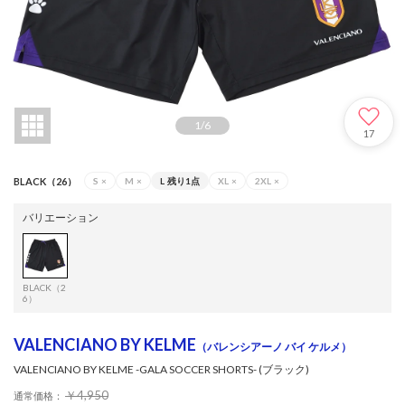
1
/
6
17
BLACK（26）
S
×
M
×
L
残り1点
XL
×
2XL
×
バリエーション
BLACK（2
6）
VALENCIANO BY KELME
（バレンシアーノ バイ ケルメ）
VALENCIANO BY KELME -GALA SOCCER SHORTS- (ブラック)
￥4,950
通常価格：