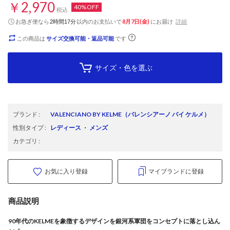
￥2,970
40%OFF
税込
お急ぎ便なら
以内
のお支払いで
8月7日(金)
にお届け
詳細
2時間17分
この商品は
サイズ交換可能・返品可能
です
サイズ・色を選ぶ
ブランド
:
VALENCIANO BY KELME
（バレンシアーノ バイ ケルメ）
性別タイプ
:
レディース
・
メンズ
カテゴリ
:
お気に入り登録
マイブランドに登録
商品説明
90年代のKELMEを象徴するデザインを銀河系軍団をコンセプトに落とし込ん