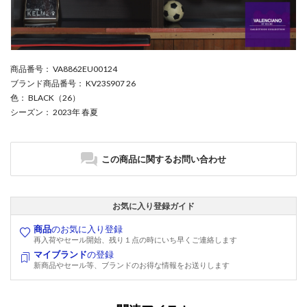
商品番号
： VA8862EU00124
ブランド商品番号
： KV23S907 26
色
： BLACK（26）
シーズン
： 2023年 春夏
この商品に関するお問い合わせ
お気に入り登録ガイド
商品
のお気に入り登録
再入荷やセール開始、残り１点の時にいち早くご連絡します
マイブランド
の登録
新商品やセール等、ブランドのお得な情報をお送りします