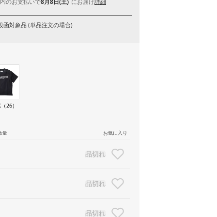
内
のお支払いで
8月8日(土)
にお届け
詳細
函対象品 (単品注文の場合)
K（26）
数量
お気に入り
品切れ
品切れ
品切れ