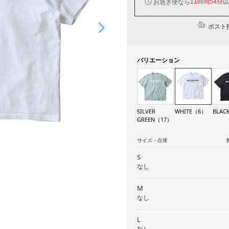
以
お急ぎ便なら
11時間54分
ポスト投
バリエーション
SILVER
WHITE（6）
BLAC
GREEN（17）
サイズ・在庫
S
なし
M
なし
L
なし