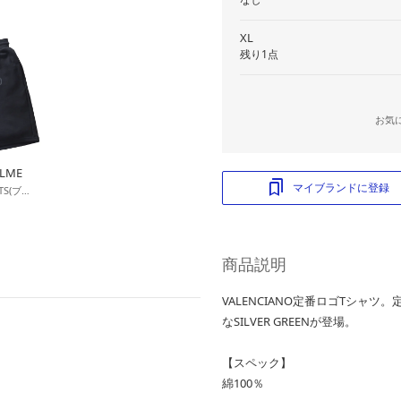
XL
残り1点
お気
ELME
マイブランドに登録
ENERGIA RELAX SHORTS(ブラック)
商品説明
VALENCIANO定番ロゴTシャツ。
なSILVER GREENが登場。
【スペック】
綿100％