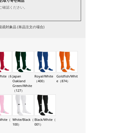
お取り寄せ商品
ご確認ください。
函対象品 (単品注文の場合)
White（6
Japan
Royal/White
Goldfish/Whit
Oakland
（400）
e（874）
Green/White
（127）
White（
White/Black（
Black/White（
100）
001）