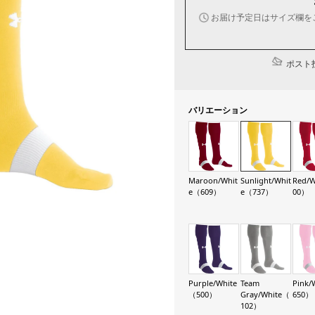
お届け予定日はサイズ欄を
ポスト投
バリエーション
Maroon/Whit
Sunlight/Whit
Red/
e（609）
e（737）
00）
Purple/White
Team
Pink/
（500）
Gray/White（
650）
102）