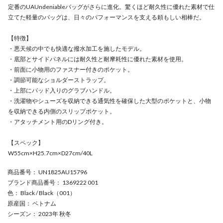
定番のUAUndeniableバッグがさらに進化。驚くほど耐久性に優れた素材で仕
立てた軽量のバッグは、日々のパフォーマンスを支える頼もしい相棒だ。
【特徴】
・悪天候の中でも快適な撥水加工を施したモデル。
・底部とサイドパネルには耐久性と耐摩耗性に優れた素材を使用。
・前面に小物用のファスナー付きのポケット。
・調節可能なショルダーストラップ。
・上部にパッド入りのグラブハンドル。
・洗濯物やシューズを収納できる通気性を確保した大型のポケットと、小物
を収納できる内側のスリップポケット。
・アタッチメント用のDリング付き。
【スペック】
W55cm×H25.7cm×D27cm/40L
商品番号
： UN1825AU15796
ブランド商品番号
： 1369222 001
色
： Black / Black（001）
原産国
： ベトナム
シーズン
： 2023年 秋冬