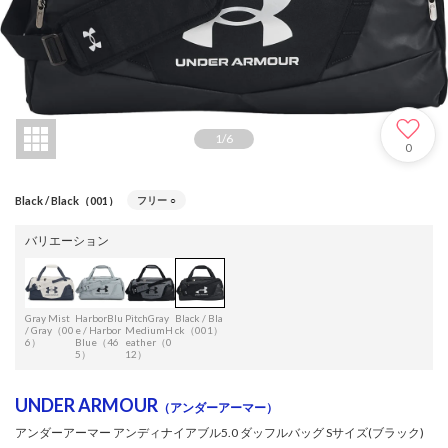
1
/
6
0
Black / Black（001）
フリー
○
バリエーション
Gray Mist
HarborBlu
PitchGray
Black / Bla
/ Gray（00
e / Harbor
MediumH
ck（001）
6）
Blue（46
eather（0
5）
12）
UNDER ARMOUR
（アンダーアーマー）
アンダーアーマー アンディナイアブル5.0 ダッフルバッグ Sサイズ(ブラック)