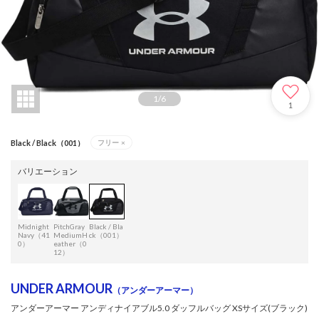
1
/
6
1
Black / Black（001）
フリー
×
バリエーション
Midnight
PitchGray
Black / Bla
Navy（41
MediumH
ck（001）
0）
eather（0
12）
UNDER ARMOUR
（アンダーアーマー）
アンダーアーマー アンディナイアブル5.0 ダッフルバッグ XSサイズ(ブラック)