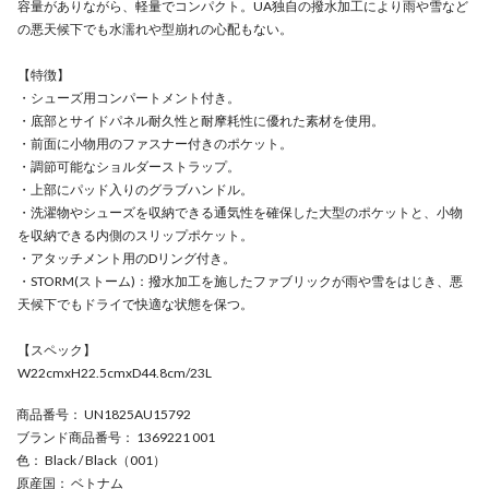
容量がありながら、軽量でコンパクト。UA独自の撥水加工により雨や雪など
の悪天候下でも水濡れや型崩れの心配もない。
【特徴】
・シューズ用コンパートメント付き。
・底部とサイドパネル耐久性と耐摩耗性に優れた素材を使用。
・前面に小物用のファスナー付きのポケット。
・調節可能なショルダーストラップ。
・上部にパッド入りのグラブハンドル。
・洗濯物やシューズを収納できる通気性を確保した大型のポケットと、小物
を収納できる内側のスリップポケット。
・アタッチメント用のDリング付き。
・STORM(ストーム)：撥水加工を施したファブリックが雨や雪をはじき、悪
天候下でもドライで快適な状態を保つ。
【スペック】
W22cmxH22.5cmxD44.8cm/23L
商品番号
： UN1825AU15792
ブランド商品番号
： 1369221 001
色
： Black / Black（001）
原産国
： ベトナム