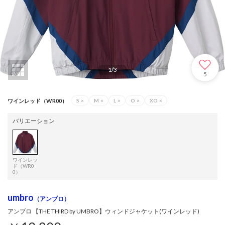
1
/
3
5
ワインレッド（WR00）
S
×
M
×
L
×
O
×
XO
×
バリエーション
ワインレッ
ド（WR0
0）
umbro
（アンブロ）
アンブロ 【THE THIRD by UMBRO】ウィンドジャケット(ワインレッド)