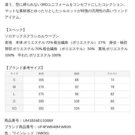
違う、型に縛られない3RDユニフォームをコンセプトにしたコレクション。
マットな素材感とゆったりとしたシルエットが特徴の汎用性の高いウィンド
アイテム。
【スペック】
ソロテックスクラシカルウーブン
表地 本体 ポリエステル 73% 複合繊維 （ポリエステル） 27% 身頃・袖切
替部 ポリエステル 70% 複合繊維 （ポリエステル） 30% 裏地 ポリエステル
100% 中わた ポリエステル 100%
【ブランド参考サイズ】
商品番号
： UM1836EU10089
ブランド商品番号
： UF4FWB40M WR00
色
： ワインレッド（WR00）