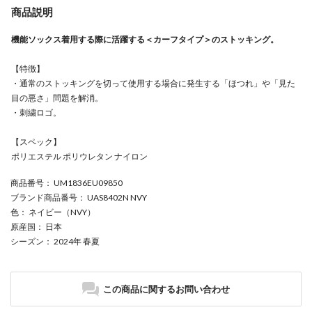
商品説明
機能ソックス着用する際に活躍する＜カーフタイプ＞のストッキング。
【特徴】
・通常のストッキングを切って使用する場合に発生する「ほつれ」や「見た
目の悪さ」問題を解消。
・刺繍ロゴ。
【スペック】
ポリエステル ポリウレタン ナイロン
商品番号
： UM1836EU09850
ブランド商品番号
： UAS8402N NVY
色
： ネイビー（NVY）
原産国
： 日本
シーズン
： 2024年 春夏
この商品に関するお問い合わせ