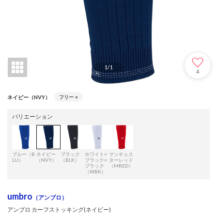
1
/
1
4
ネイビー（NVY）
フリー
○
バリエーション
ブルー（B
ネイビー
ブラック
ホワイト×
マンチェス
LU）
（NVY）
（BLK）
ブラック×
ターレッド
ブラック
（MRED）
（WBK）
umbro
（アンブロ）
アンブロ カーフストッキング(ネイビー)