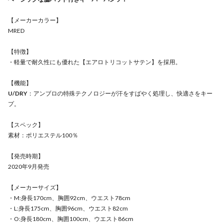
【メーカーカラー】
MRED
【特徴】
・軽量で耐久性にも優れた【エアロトリコットサテン】を採用。
【機能】
U/DRY
：アンブロの特殊テクノロジーが汗をすばやく処理し、快適さをキー
プ。
【スペック】
素材：ポリエステル100％
【発売時期】
2020年9月発売
【メーカーサイズ】
・M:身長170cm、胸囲92cm、ウエスト78cm
・L:身長175cm、胸囲96cm、ウエスト82cm
・O:身長180cm、胸囲100cm、ウエスト86cm