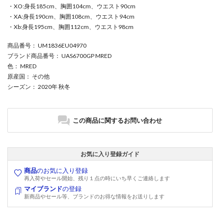
・XO:身長185cm、胸囲104cm、ウエスト90cm
・XA:身長190cm、胸囲108cm、ウエスト94cm
・Xb:身長195cm、胸囲112cm、ウエスト98cm
商品番号
： UM1836EU04970
ブランド商品番号
： UAS6700GP MRED
色
： MRED
原産国
： その他
シーズン
： 2020年 秋冬
この商品に関するお問い合わせ
お気に入り登録ガイド
商品
のお気に入り登録
再入荷やセール開始、残り１点の時にいち早くご連絡します
マイブランド
の登録
新商品やセール等、ブランドのお得な情報をお送りします