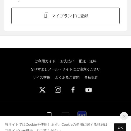
マイブランドに登録
ご利用ガイド
お支払い
配送・送料
なりすましメール・サイトにご注意ください
サイズ交換
よくあるご質問
各種規約
WEB
WEB
アプリ
スポーツウェブショッパーズ
当サイトではCookieを使用します。Cookieの使用に関する詳細は「
OK
アプリを使う
最短当日出荷！
プライバシー規約
」をご覧ください。