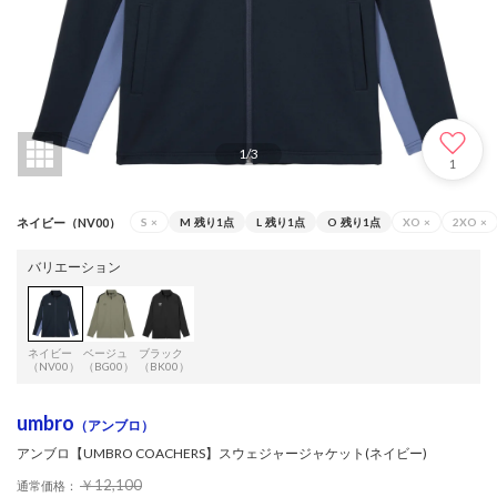
1
/
3
1
ネイビー（NV00）
S
×
M
残り1点
L
残り1点
O
残り1点
XO
×
2XO
×
バリエーション
ネイビー
ベージュ
ブラック
（NV00）
（BG00）
（BK00）
umbro
（アンブロ）
アンブロ【UMBRO COACHERS】スウェジャージャケット(ネイビー)
￥12,100
通常価格：