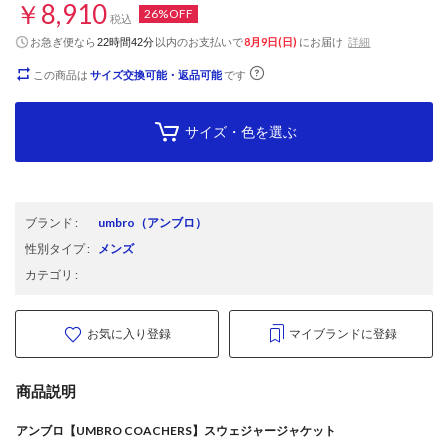
￥8,910
26%OFF
税込
お急ぎ便なら
以内
のお支払いで
8月9日(日)
にお届け
詳細
22時間42分
この商品は
サイズ交換可能・返品可能
です
サイズ・色を選ぶ
ブランド
:
umbro
（アンブロ）
性別タイプ
:
メンズ
カテゴリ
:
お気に入り登録
マイブランドに登録
商品説明
アンブロ【UMBRO COACHERS】スウェジャージャケット