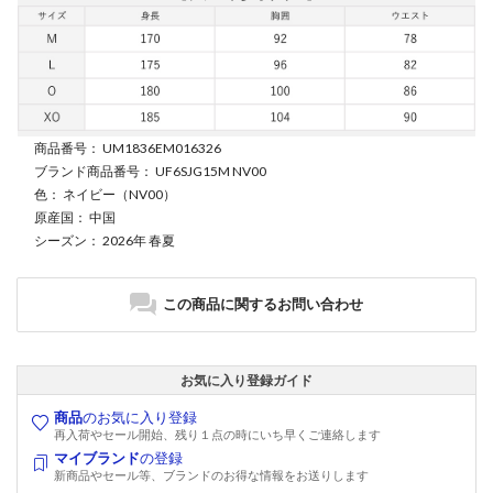
商品番号
： UM1836EM016326
ブランド商品番号
： UF6SJG15M NV00
色
： ネイビー（NV00）
原産国
： 中国
シーズン
： 2026年 春夏
この商品に関するお問い合わせ
お気に入り登録ガイド
商品
のお気に入り登録
再入荷やセール開始、残り１点の時にいち早くご連絡します
マイブランド
の登録
新商品やセール等、ブランドのお得な情報をお送りします