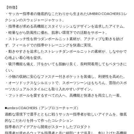
【特徴】
・サッカー指導者の徹底的なこだわりから生まれたUMBRO COACHERSコレ
クションのスウェジャージャケット。
・指導者が求める高機能とスタイリッシュなデザインを追求したアイテム。
・軽量ながら防風性に優れ、肌寒い環境下での活動をサポート。
・ストレッチ性を持つダンボールニット素材が、アクティブな動きを妨げ
ず、フィールドでの指導やトレーニングを快適に実現。
・動きやすさを追求したストレッチダンボールニットの素材が、しなやかで
心地よい着心地を提供。
・吸汗機能も備え、汗をかいても肌触り良く、長時間着用してもベタつきに
くい。
・小物の収納に安心なファスナー付きポケットを装備し、利便性を高めた。
・オーソドックスなシルエットで、スポーツシーンはもちろん、普段のスポ
ーツカジュアルスタイルにも取り入れやすいデザイン。
・フットボールを愛するすべての人へ、高機能と快適さを両立した一着。
■umbro COACHERS（アンブロコーチャーズ）
過酷な環境下で選手とともに戦うサッカー指導者が欲しいアイテムを、徹底
的なこだわりを持って作ったコレクション
指導者のアイデアから開発がスタートしたプロダクト
指導者が求めるウェアを指導者と共に細部にまで追及し、創り上げた高機能