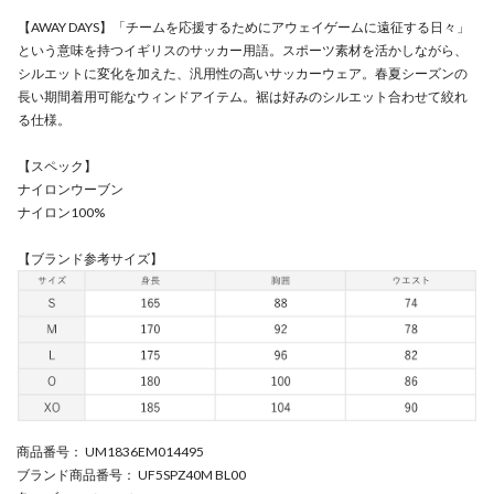
【AWAY DAYS】「チームを応援するためにアウェイゲームに遠征する日々」
という意味を持つイギリスのサッカー用語。スポーツ素材を活かしながら、
シルエットに変化を加えた、汎用性の高いサッカーウェア。春夏シーズンの
長い期間着用可能なウィンドアイテム。裾は好みのシルエット合わせて絞れ
る仕様。
【スペック】
ナイロンウーブン
ナイロン100%
【ブランド参考サイズ】
商品番号
： UM1836EM014495
ブランド商品番号
： UF5SPZ40M BL00