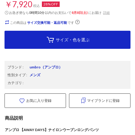
￥7,920
28%OFF
税込
お急ぎ便なら
以内
のお支払いで
8月8日(土)
にお届け
詳細
0時間10分
この商品は
サイズ交換可能・返品可能
です
サイズ・色を選ぶ
ブランド
:
umbro
（アンブロ）
性別タイプ
:
メンズ
カテゴリ
:
お気に入り登録
マイブランドに登録
商品説明
アンブロ 【AWAY DAYS】ナイロンウーブンロングパンツ