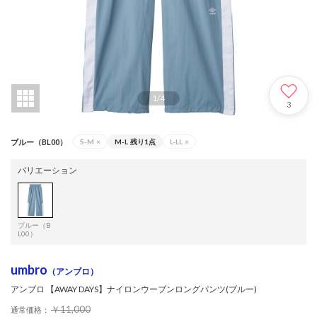
1
/
4
3
ブルー（BL00）
S-M
×
M-L
残り1点
L-LL
×
バリエーション
ブルー（B
L00）
umbro
（アンブロ）
アンブロ 【AWAY DAYS】ナイロンウーブンロングパンツ(ブルー)
￥11,000
通常価格：