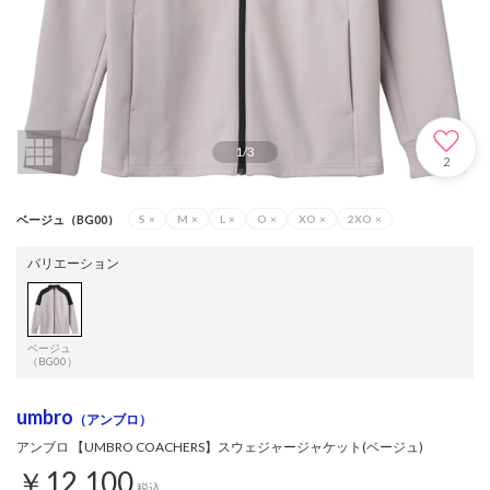
1
/
3
2
ベージュ（BG00）
S
×
M
×
L
×
O
×
XO
×
2XO
×
バリエーション
ベージュ
（BG00）
umbro
（アンブロ）
アンブロ 【UMBRO COACHERS】スウェジャージャケット(ベージュ)
￥12,100
税込