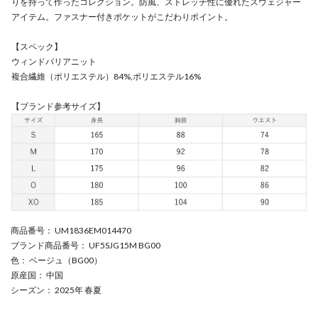
りを持って作ったコレクション。防風、ストレッチ性に優れたスウェジャー
アイテム。ファスナー付きポケットがこだわりポイント。
【スペック】
ウィンドバリアニット
複合繊維（ポリエステル）84%,ポリエステル16%
【ブランド参考サイズ】
商品番号
： UM1836EM014470
ブランド商品番号
： UF5SJG15M BG00
色
： ベージュ（BG00）
原産国
： 中国
シーズン
： 2025年 春夏