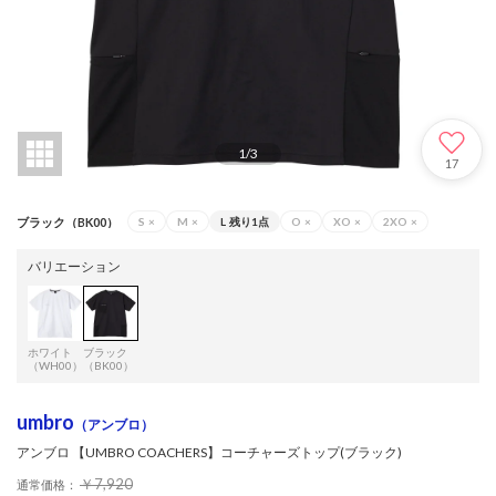
1
/
3
17
ブラック（BK00）
S
×
M
×
L
残り1点
O
×
XO
×
2XO
×
バリエーション
ホワイト
ブラック
（WH00）
（BK00）
umbro
（アンブロ）
アンブロ 【UMBRO COACHERS】コーチャーズトップ(ブラック)
￥7,920
通常価格：