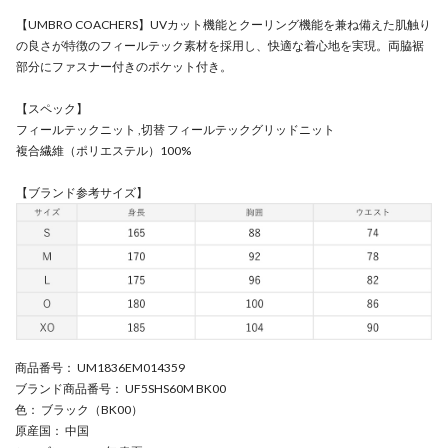
【UMBRO COACHERS】UVカット機能とクーリング機能を兼ね備えた肌触り
の良さが特徴のフィールテック素材を採用し、快適な着心地を実現。両脇裾
部分にファスナー付きのポケット付き。
【スペック】
フィールテックニット ,切替 フィールテックグリッドニット
複合繊維（ポリエステル）100%
【ブランド参考サイズ】
商品番号
： UM1836EM014359
ブランド商品番号
： UF5SHS60M BK00
色
： ブラック（BK00）
原産国
： 中国