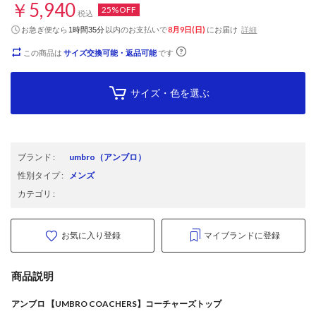
￥5,940
25%OFF
税込
お急ぎ便なら
以内
のお支払いで
8月9日(日)
にお届け
詳細
1時間35分
この商品は
サイズ交換可能・返品可能
です
サイズ・色を選ぶ
ブランド
:
umbro
（アンブロ）
性別タイプ
:
メンズ
カテゴリ
:
お気に入り登録
マイブランドに登録
商品説明
アンブロ 【UMBRO COACHERS】コーチャーズトップ