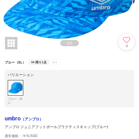
1
/
2
0
ブルー（BL）
M
残り1点
L
×
バリエーション
ブルー（B
L）
umbro
（アンブロ）
アンブロ ジュニアフットボールプラクティスキャップ(ブルー)
￥4,400
通常価格：