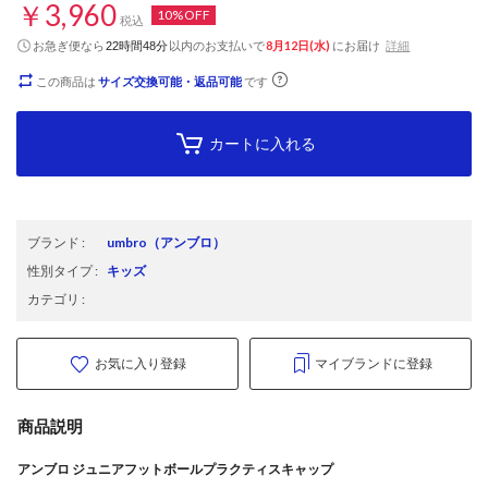
￥3,960
10%OFF
税込
お急ぎ便なら
以内
のお支払いで
8月12日(水)
にお届け
詳細
22時間48分
この商品は
サイズ交換可能・返品可能
です
カートに入れる
ブランド
:
umbro
（アンブロ）
性別タイプ
:
キッズ
カテゴリ
:
お気に入り登録
マイブランドに登録
商品説明
アンブロ ジュニアフットボールプラクティスキャップ