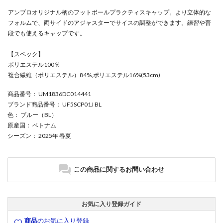
アンブロオリジナル柄のフットボールプラクティスキャップ。より立体的な
フォルムで、両サイドのアジャスターでサイスの調整ができます。練習や普
段でも使えるキャップです。
【スペック】
ポリエステル100％
複合繊維（ポリエステル）84%,ポリエステル16%(53cm)
商品番号
： UM1836DC014441
ブランド商品番号
： UF5SCP01J BL
色
： ブルー（BL）
原産国
： ベトナム
シーズン
： 2025年 春夏
この商品に関するお問い合わせ
お気に入り登録ガイド
商品
のお気に入り登録