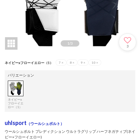
1
/
3
3
ネイビーxフローイエロー（1）
7
×
8
×
9
×
10
×
バリエーション
ネイビーx
フローイエ
ロー（1）
uhlsport
（ウールシュポルト）
ウールシュポルト プレディクション ウルトラグリップ ハーフネガティブ(ネイ
ビー×フローイエロー)