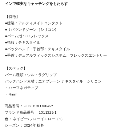
インで確実なキャッチングをもたらす ―
【特徴】
●縫製：アルティメイトコンタクト
●リバウンドゾーン（シリコン)
●パーム指：3Dフレックス
●指股：テキスタイル
●バックハンド・手首部：テキスタイル
●手首：デュアルフィックスシステム、フレックスエントリー
【スペック】
パーム種類：ウルトラグリップ
バックハンド素材：エアプレーン テキスタイル・シリコン
・ハーフネガティブ
・4mm
商品番号
： UH2018EU00495
ブランド商品番号
： 1011328 1
色
： ネイビーxフローイエロー（1）
シーズン
： 2024年 秋冬