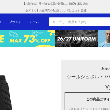
【お知らせ】熊本地域地震の影響による配送遅延
詳細
【お知らせ】お盆期間の配送についてはこちら
詳細
リ
ブランド
チーム
uhlspo
ウールシュポルト GK
¥
この商品は
サイ
お届け予定日はサイズ欄を