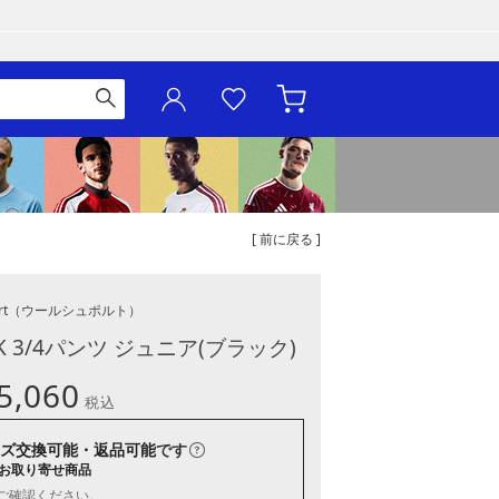
[ 前に戻る ]
rt
（ウールシュポルト）
 3/4パンツ ジュニア(ブラック)
5,060
税込
ズ交換可能・返品可能
です
お取り寄せ商品
ご確認ください。