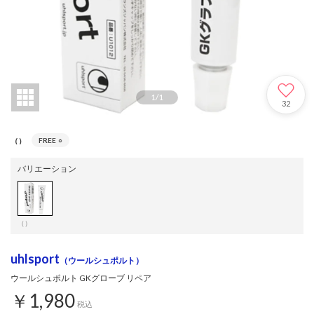
1
/
1
32
（）
FREE
○
バリエーション
（）
uhlsport
（ウールシュポルト）
ウールシュポルト GKグローブ リペア
￥1,980
税込