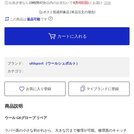
お急ぎ便なら
以内
のお支払いで
8月9日(日)
にお届け
詳細
19時間47分
ポスト投函対象品 (単品注文の場合)
この商品は
返品可能
です
カートに入れる
ブランド
:
uhlsport
（ウールシュポルト）
カテゴリ
:
お気に入り登録
マイブランドに登録
商品説明
ウール GKグローブ リペア
ラバー面の小さな剥がれから、大きな穴まで修理が可能。修理面のキャッチ