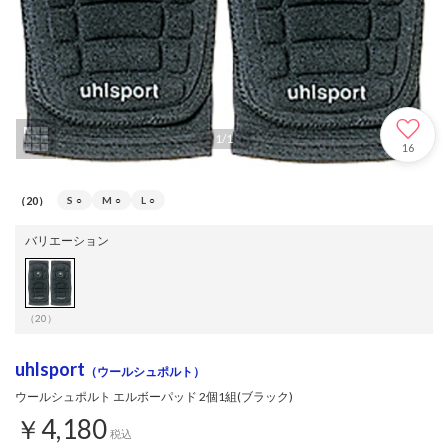
1
/
1
16
（20）
S
○
M
○
L
○
バリエーション
（20）
uhlsport
（ウールシュポルト）
ウールシュポルト エルボーパッド 2個1組(ブラック)
￥4,180
税込