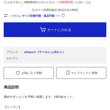
お急ぎ便なら
以内
のお支払いで
8月9日(日)
にお届け
詳細
18時間46分
ポスト投函対象品 (単品注文の場合)
この商品は
サイズ交換可能・返品可能
です
カートに入れる
ブランド
:
uhlsport
（ウールシュポルト）
カテゴリ
:
お気に入り登録
マイブランドに登録
商品説明
痛めやすいヒジを手軽に保護します。2個1組セット。
【シーズン】