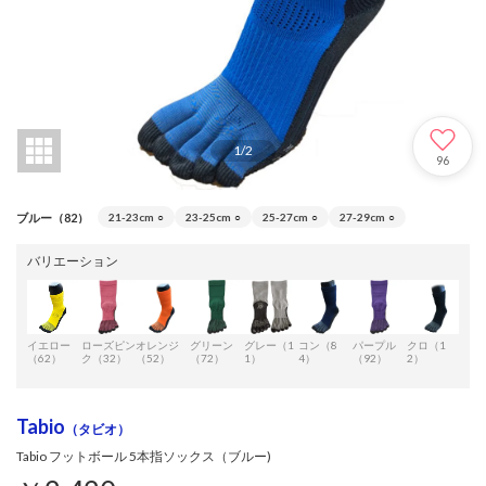
1
/
2
96
ブルー（82）
21-23cm
○
23-25cm
○
25-27cm
○
27-29cm
○
バリエーション
イエロー
ローズピン
オレンジ
グリーン
グレー（1
コン（8
パープル
クロ（1
ブル
（62）
ク（32）
（52）
（72）
1）
4）
（92）
2）
2）
Tabio
（タビオ）
Tabio フットボール 5本指ソックス（ブルー)