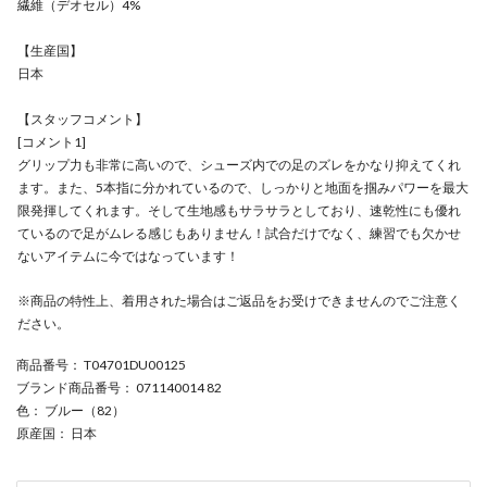
繊維（デオセル）4%
【生産国】
日本
【スタッフコメント】
[コメント1]
グリップ力も非常に高いので、シューズ内での足のズレをかなり抑えてくれ
ます。また、5本指に分かれているので、しっかりと地面を掴みパワーを最大
限発揮してくれます。そして生地感もサラサラとしており、速乾性にも優れ
ているので足がムレる感じもありません！試合だけでなく、練習でも欠かせ
ないアイテムに今ではなっています！
※商品の特性上、着用された場合はご返品をお受けできませんのでご注意く
ださい。
商品番号
： T04701DU00125
ブランド商品番号
： 071140014 82
色
： ブルー（82）
原産国
： 日本