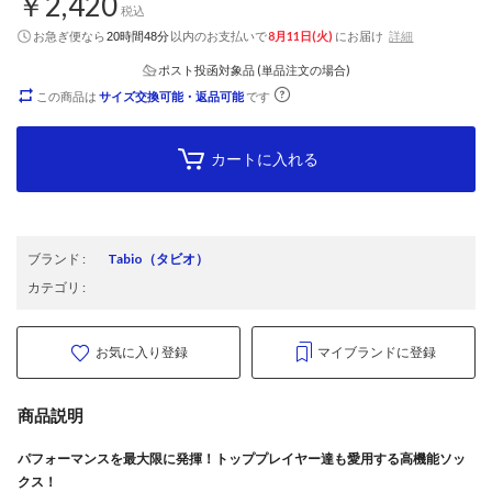
￥2,420
税込
お急ぎ便なら
以内
のお支払いで
8月11日(火)
にお届け
詳細
20時間48分
ポスト投函対象品 (単品注文の場合)
この商品は
サイズ交換可能・返品可能
です
カートに入れる
ブランド
:
Tabio
（タビオ）
カテゴリ
:
お気に入り登録
マイブランドに登録
商品説明
パフォーマンスを最大限に発揮！トッププレイヤー達も愛用する高機能ソッ
クス！