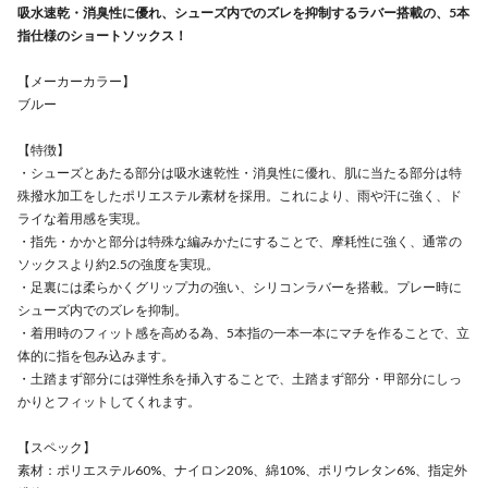
吸水速乾・消臭性に優れ、シューズ内でのズレを抑制するラバー搭載の、5本
指仕様のショートソックス！
【メーカーカラー】
ブルー
【特徴】
・シューズとあたる部分は吸水速乾性・消臭性に優れ、肌に当たる部分は特
殊撥水加工をしたポリエステル素材を採用。これにより、雨や汗に強く、ド
ライな着用感を実現。
・指先・かかと部分は特殊な編みかたにすることで、摩耗性に強く、通常の
ソックスより約2.5の強度を実現。
・足裏には柔らかくグリップ力の強い、シリコンラバーを搭載。プレー時に
シューズ内でのズレを抑制。
・着用時のフィット感を高める為、5本指の一本一本にマチを作ることで、立
体的に指を包み込みます。
・土踏まず部分には弾性糸を挿入することで、土踏まず部分・甲部分にしっ
かりとフィットしてくれます。
【スペック】
素材：ポリエステル60%、ナイロン20%、綿10%、ポリウレタン6%、指定外