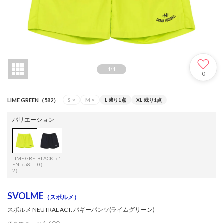
1
/
1
0
LIME GREEN（582）
S
×
M
×
L
残り1点
XL
残り1点
バリエーション
LIME GRE
BLACK（1
EN（58
0）
2）
SVOLME
（スボルメ）
スボルメ NEUTRAL ACT. バギーパンツ(ライムグリーン)