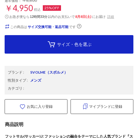
￥6,600
通常価格：
￥4,950
25%OFF
税込
お急ぎ便なら
以内
のお支払いで
8月8日(土)
にお届け
詳細
12時間33分
この商品は
サイズ交換可能・返品可能
です
サイズ・色を選ぶ
ブランド
:
SVOLME
（スボルメ）
性別タイプ
:
メンズ
カテゴリ
:
お気に入り登録
マイブランドに登録
商品説明
フットサル(サッカー)とファッションの融合をテーマにした人気ブランド『ス