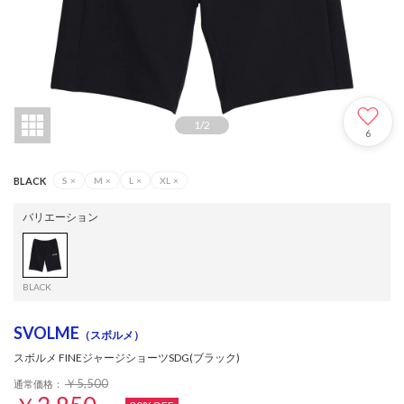
1
/
2
6
BLACK
S
×
M
×
L
×
XL
×
バリエーション
BLACK
SVOLME
（スボルメ）
スボルメ FINEジャージショーツSDG(ブラック)
￥5,500
通常価格：