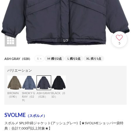
1
/
7
5
ASH GRAY（028）
S
×
M
残り2点
L
残り2点
XL
残り1点
バリエーション
BROWN
SMOKY G
ASH GRAY
BLACK（0
（090）
RAY（02
（028）
10）
9）
SVOLME
（スボルメ）
スボルメ SPLS中綿ジャケット(アッシュグレー)【★SVOLMEショッパー袋特
典：合計7,000円以上対象★】