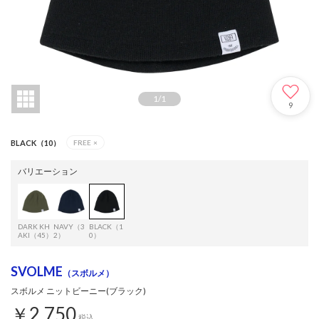
1
/
1
9
BLACK（10）
FREE
×
バリエーション
DARK KH
NAVY（3
BLACK（1
AKI（45）
2）
0）
SVOLME
（スボルメ）
スボルメ ニットビーニー(ブラック)
￥2,750
税込