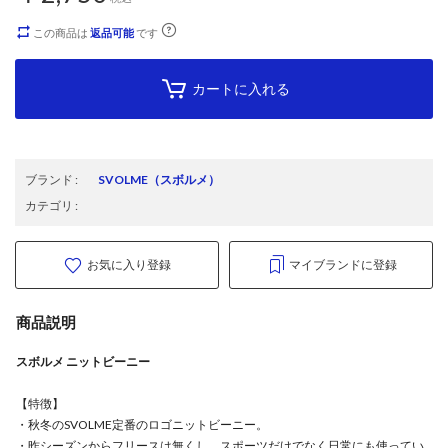
この商品は
返品可能
です
カートに入れる
ブランド
:
SVOLME
（スボルメ）
カテゴリ
:
お気に入り登録
マイブランドに登録
商品説明
スボルメ ニットビーニー
【特徴】
・秋冬のSVOLME定番のロゴニットビーニー。
・昨シーズンからフリースは無くし、スポーツだけでなく日常にも使ってい