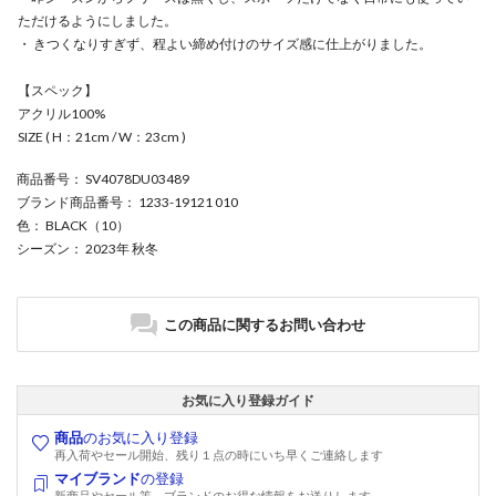
ただけるようにしました。
・ きつくなりすぎず、程よい締め付けのサイズ感に仕上がりました。
【スペック】
アクリル100%
SIZE ( H：21cm / W：23cm )
商品番号
： SV4078DU03489
ブランド商品番号
： 1233-19121 010
色
： BLACK（10）
シーズン
： 2023年 秋冬
この商品に関するお問い合わせ
お気に入り登録ガイド
商品
のお気に入り登録
再入荷やセール開始、残り１点の時にいち早くご連絡します
マイブランド
の登録
新商品やセール等、ブランドのお得な情報をお送りします