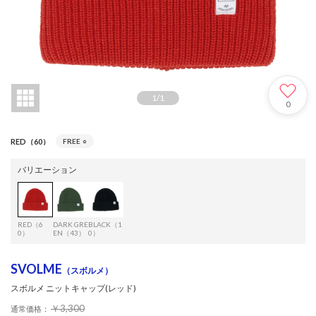
1
/
1
0
RED（60）
FREE
○
バリエーション
RED（6
DARK GRE
BLACK（1
0）
EN（43）
0）
SVOLME
（スボルメ）
スボルメ ニットキャップ(レッド)
￥3,300
通常価格：