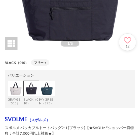
1
/
8
12
BLACK（010）
フリー
○
バリエーション
GRAYGE
BLACK（0
IVY GREE
（510）
10）
N（375）
SVOLME
（スボルメ）
スボルメ パッカブルトートバッグ21L(ブラック)【★SVOLMEショッパー袋特
典：合計7,000円以上対象★】