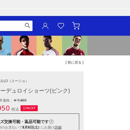
[ 前に戻る ]
ULLO
（スージョ）
 コーデュロイショーツ(ピンク)
¥ 7,480
常価格：
950
33%OFF
税込
ズ交換可能・返品可能
です
内
のお支払いで
8月8日(土)
にお届け
詳細