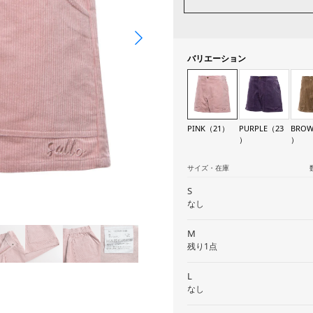
バリエーション
PINK（21）
PURPLE（23
BROW
）
）
サイズ・在庫
S
なし
M
残り1点
L
なし