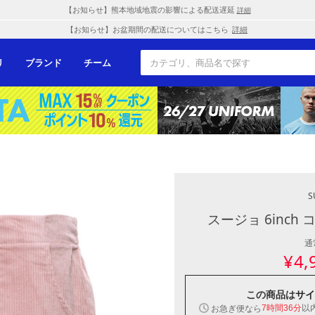
【お知らせ】熊本地域地震の影響による配送遅延
詳細
【お知らせ】お盆期間の配送についてはこちら
詳細
リ
ブランド
チーム
S
スージョ 6inch
通
¥
4,
この商品は
サイ
以
お急ぎ便なら
7時間36分