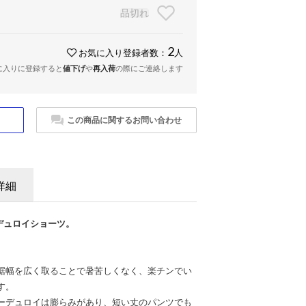
品切れ
2
お気に入り登録者数：
人
に入りに登録すると
値下げ
や
再入荷
の際にご連絡します
この商品に関するお問い合わせ
詳細
ーデュロイショーツ。
裾幅を広く取ることで暑苦しくなく、楽チンでい
す。
ーデュロイは膨らみがあり、短い丈のパンツでも