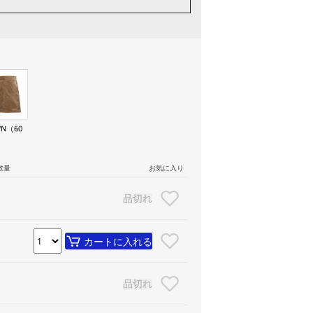
N（60
数量
お気に入り
品切れ
カートに入れる
品切れ