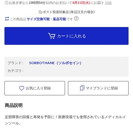
お急ぎ便なら
以内
のお支払いで
8月11日(火)
にお届け
詳細
19時間54分
ポスト投函対象品 (単品注文の場合)
この商品は
サイズ交換可能・返品可能
です
カートに入れる
ブランド
:
SORBOTHANE
（ソルボセイン）
カテゴリ
:
お気に入り登録
マイブランドに登録
商品説明
足部障害の回復と再発を予防に！医療現場でも使用されているメディカルイ
ンソール。