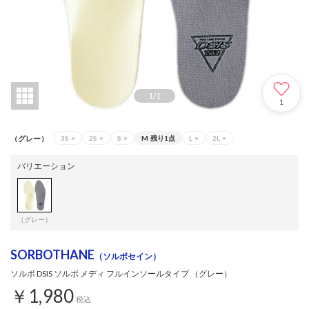
1
/
1
1
（グレー）
3S
×
2S
×
S
×
M
残り1点
L
×
2L
×
バリエーション
（グレー）
SORBOTHANE
（ソルボセイン）
ソルボ DSIS ソルボ メディ フルインソールタイプ （グレー）
￥1,980
税込