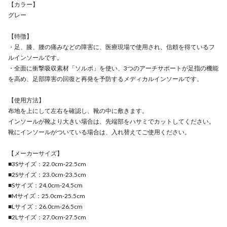
【カラー】
グレー
【特徴】
・足、膝、腰の痛みなどの障害に、医療現場で使用され、信頼を得ているフ
ルインソールです。
・全面に衝撃吸収素材「ソルボ」を使い、3つのアーチサポートが足指の機能
を高め、足部障害の回復と再発を予防するメディカルインソールです。
【使用方法】
布地を上にして左右を確認し、靴の中に敷きます。
インソールが靴より大きい場合は、先端部をハサミでカットしてください。
靴にインソールがついている場合は、入れ替えてご使用ください。
【メーカーサイズ】
■3Sサイズ：22.0cm-22.5cm
■2Sサイズ：23.0cm-23.5cm
■Sサイズ：24.0cm-24.5cm
■Mサイズ：25.0cm-25.5cm
■Lサイズ：26.0cm-26.5cm
■2Lサイズ：27.0cm-27.5cm