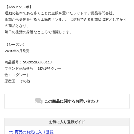
【About ソルボ】
運動の基本である歩くことに主眼を置いたフットケア用品専門会社。
衝撃から身体を守る人工筋肉「ソルボ」は信頼できる衝撃吸収材として多く
の商品となり、
毎日の生活の身近なところで活躍します。
【シーズン】
2010年5月発売
商品番号
： SO2052DU00113
ブランド商品番号
： 8ZA199 グレー
色
： （グレー）
原産国
： その他
この商品に関するお問い合わせ
お気に入り登録ガイド
商品
のお気に入り登録