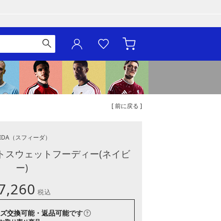
[ 前に戻る ]
IDA
（スフィーダ）
イトスウェットフーディー(ネイビ
ー)
7,260
税込
ズ交換可能・返品可能
です