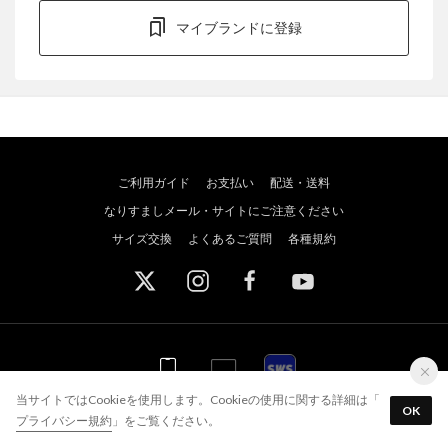
マイブランドに登録
ご利用ガイド
お支払い
配送・送料
なりすましメール・サイトにご注意ください
サイズ交換
よくあるご質問
各種規約
WEB
WEB
アプリ
スポーツウェブショッパーズ
当サイトではCookieを使用します。Cookieの使用に関する詳細は「
OK
アプリを使う
最短当日出荷！
プライバシー規約
」をご覧ください。
© JADE GROUP,Inc. All Rights Reserved
2,500