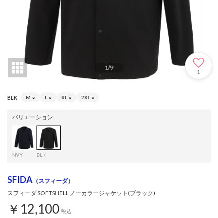
1
/
9
1
BLK
M
○
L
○
XL
○
2XL
○
バリエーション
NVY
BLK
SFIDA
（スフィーダ）
スフィーダ SOFTSHELL ノーカラージャケット(ブラック)
￥12,100
税込