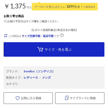
￥1,375
クーポンを使えばさらに
137
円引き！
※適用条件
税込
お取り寄せ商品
お届け予定日はサイズ欄をご確認ください。
ポスト投函対象品 (単品注文の場合)
この商品は
サイズ交換可能・返品可能
です
サイズ・色を選ぶ
ブランド
:
Sondico
（ソンディコ）
性別タイプ
:
レディース
・
メンズ
カテゴリ
:
お気に入り登録
マイブランドに登録