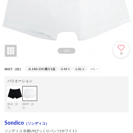
1
/
2
0
WHT（01）
JL 140-150
残り1点
S-M
○
L-XL
○
2XL
×
バリエーション
BLK（0
WHT（0
3）
1）
Sondico
（ソンディコ）
ソンディコ 冷感UVびっくりパンツ(ホワイト)