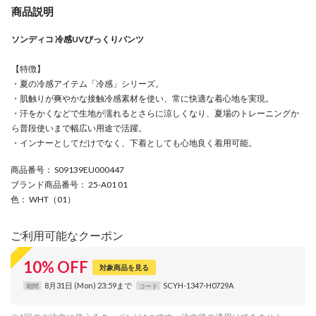
商品説明
ソンディコ 冷感UVびっくりパンツ
【特徴】
・夏の冷感アイテム「冷感」シリーズ。
・肌触りが爽やかな接触冷感素材を使い、常に快適な着心地を実現。
・汗をかくなどで生地が濡れるとさらに涼しくなり、夏場のトレーニングか
ら普段使いまで幅広い用途で活躍。
・インナーとしてだけでなく、下着としても心地良く着用可能。
商品番号
： S09139EU000447
ブランド商品番号
： 25-A01 01
色
： WHT（01）
ご利用可能なクーポン
10
%
OFF
対象商品を見る
8月31日 (Mon) 23:59まで
SCYH-1347-H0729A
期間
コード