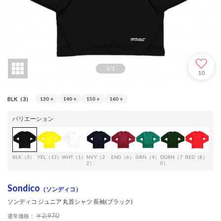
1
/
1
10
BLK（3）
130
○
140
○
150
○
160
○
バリエーション
BLK（3）
YEL（13）
WHT（1）
NVY（2
ENG（6）
GRN（4）
DGRN（7
RED（8）
BLU
2）
0）
1）
Sondico
（ソンディコ）
ソンディコ ジュニア 丸首シャツ 長袖(ブラック)
￥2,970
通常価格：