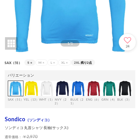
1
/
1
24
SAX（51）
S
○
M
×
L
×
XL
×
2XL
残り2点
バリエーション
SAX（51）
YEL（13）
WHT（1）
NVY（2
BLUE（2
ENG（6）
GRN（4）
BLK（3）
DGR
2）
1）
0）
Sondico
（ソンディコ）
ソンディコ 丸首シャツ 長袖(サックス)
￥2,970
通常価格：