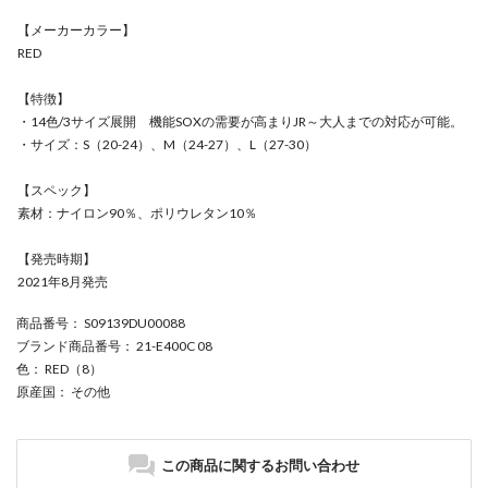
【メーカーカラー】
RED
【特徴】
・14色/3サイズ展開 機能SOXの需要が高まりJR～大人までの対応が可能。
・サイズ：S（20-24）、M（24-27）、L（27-30）
【スペック】
素材：ナイロン90％、ポリウレタン10％
【発売時期】
2021年8月発売
商品番号
： S09139DU00088
ブランド商品番号
： 21-E400C 08
色
： RED（8）
原産国
： その他
この商品に関するお問い合わせ