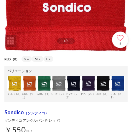
1
/
1
6
RED（8）
S
○
M
○
L
○
バリエーション
YEL（13）
ORG（9
GRN（4）
GRY（2）
NVY（2
PPL（28）
BLK（3）
BLU（2
SBL
1）
2）
1）
1）
Sondico
（ソンディコ）
ソンディコ アンクルバンド(レッド)
￥550
税込