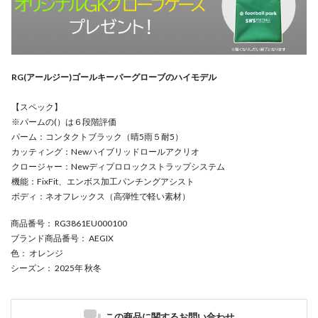
RG(アールジー)ゴールキーパーグローブのハイモデル
【スペック】
※パームの(）は６段階評価
パーム：コンタクトブラック（晴5雨５耐5）
カッティング：Newハイブリッドロールアクリオ
クロージャー：Newディプロロックストラップシステム
機能：FixFit、エンボス加工パンチングアシスト
ボディ：ネオフレックス（高弾性で軽い素材）
商品番号
： RG3861EU000100
ブランド商品番号
： AEGIX
色
： オレンジ
シーズン
： 2025年 秋冬
この商品に関するお問い合わせ