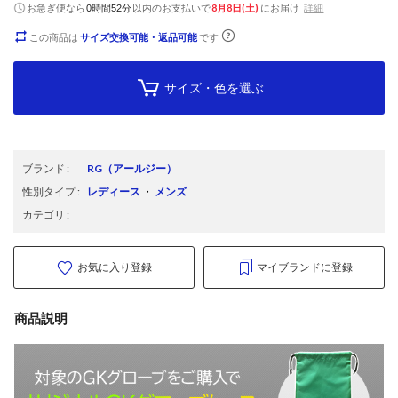
お急ぎ便なら
以内
のお支払いで
8月8日(土)
にお届け
詳細
0時間52分
この商品は
サイズ交換可能・返品可能
です
サイズ・色を選ぶ
ブランド
:
RG
（アールジー）
性別タイプ
:
レディース
・
メンズ
カテゴリ
:
お気に入り登録
マイブランドに登録
商品説明