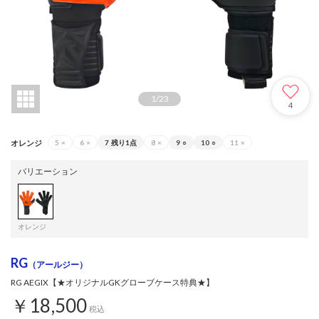
1
/
23
4
オレンジ
5
×
6
×
7
残り1点
8
×
9
○
10
○
11
×
バリエーション
オレンジ
RG
（アールジー）
RG AEGIX【★オリジナルGKグローブケース特典★】
￥18,500
税込