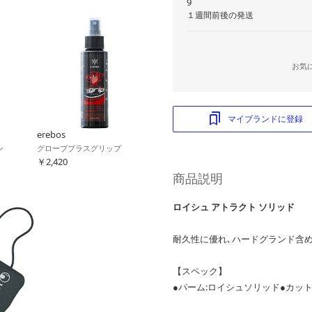
9
１週間前後の発送
お気
マイブランドに登録
erebos
ン
グローブプラスグリップ
￥2,420
商品説明
ロイシュ アトラクト ソリッド
耐久性に優れ､ハードグランド含
【スペック】
●パーム:ロイシュソリッド●カッ