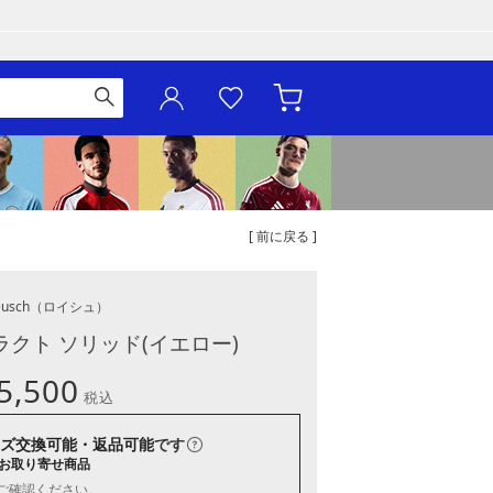
[ 前に戻る ]
eusch
（ロイシュ）
ラクト ソリッド(イエロー)
5,500
税込
ズ交換可能・返品可能
です
お取り寄せ商品
ご確認ください。