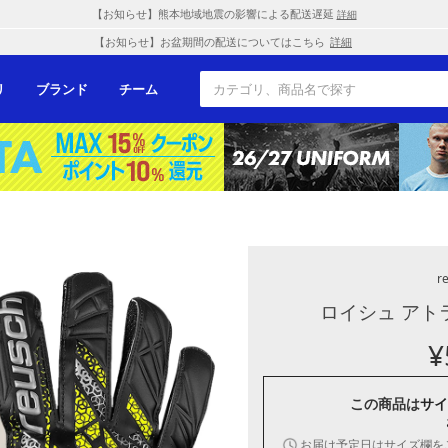
【お知らせ】熊本地域地震の影響による配送遅延
詳細
【お知らせ】お盆期間の配送についてはこちら
詳細
リ
ブランド
チーム
r
ロイシュ アト
¥
この商品は
サイ
お届け予定日はサイズ欄を