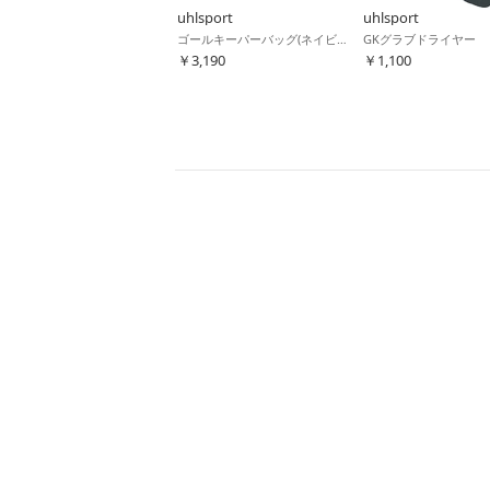
uhlsport
uhlsport
ゴールキーパーバッグ(ネイビー)
GKグラブドライヤー
￥3,190
￥1,100