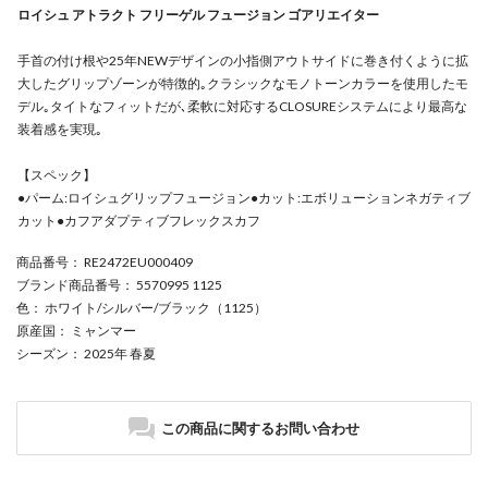
ロイシュ アトラクト フリーゲル フュージョン ゴアリエイター
手首の付け根や25年NEWデザインの小指側アウトサイドに巻き付くように拡
大したグリップゾーンが特徴的｡クラシックなモノトーンカラーを使用したモ
デル｡タイトなフィットだが､柔軟に対応するCLOSUREシステムにより最高な
装着感を実現｡
【スペック】
●パーム:ロイシュグリップフュージョン●カット:エボリューションネガティブ
カット●カフアダプティブフレックスカフ
商品番号
： RE2472EU000409
ブランド商品番号
： 5570995 1125
色
： ホワイト/シルバー/ブラック（1125）
原産国
： ミャンマー
シーズン
： 2025年 春夏
この商品に関するお問い合わせ