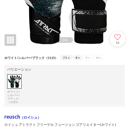
1
/
6
16
ホワイト/シルバー/ブラック（1125）
7.5
○
8
○
9
×
10
×
バリエーション
ホワイト/
シルバー/
ブラック
（1125）
reusch
（ロイシュ）
ロイシュ アトラクト フリーゲル フュージョン ゴアリエイター(ホワイト)