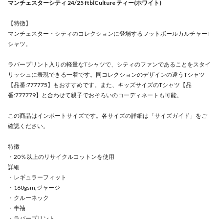
マンチェスターシティ 24/25 ftblCulture ティー(ホワイト)
【特徴】
マンチェスター・シティのコレクションに登場するフットボールカルチャーT
シャツ。
ラバープリント入りの軽量なTシャツで、シティのファンであることをスタイ
リッシュに表現できる一着です。同コレクションのデザインの違うTシャツ
【品番:777775】もおすすめです。また、キッズサイズのTシャツ【品
番:777779】と合わせて親子でおそろいのコーディネートも可能。
この商品はインポートサイズです。各サイズの詳細は「サイズガイド」をご
確認ください。
特徴
・20％以上のリサイクルコットンを使用
詳細
・レギュラーフィット
・160gsm,ジャージ
・クルーネック
・半袖
・ラバープリント