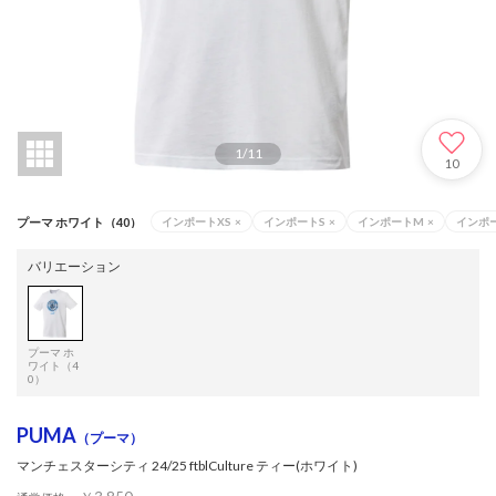
1
/
11
10
プーマ ホワイト（40）
インポートXS
×
インポートS
×
インポートM
×
インポ
バリエーション
プーマ ホ
ワイト（4
0）
PUMA
（プーマ）
マンチェスターシティ 24/25 ftblCulture ティー(ホワイト)