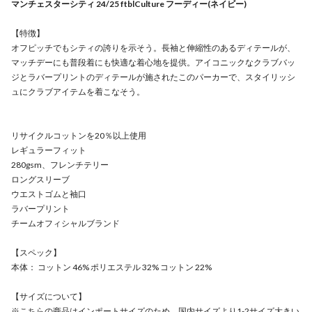
マンチェスターシティ 24/25 ftblCulture フーディー(ネイビー)
【特徴】
オフピッチでもシティの誇りを示そう。長袖と伸縮性のあるディテールが、
マッチデーにも普段着にも快適な着心地を提供。アイコニックなクラブバッ
ジとラバープリントのディテールが施されたこのパーカーで、スタイリッシ
ュにクラブアイテムを着こなそう。
リサイクルコットンを20％以上使用
レギュラーフィット
280gsm、フレンチテリー
ロングスリーブ
ウエストゴムと袖口
ラバープリント
チームオフィシャルブランド
【スペック】
本体： コットン 46% ポリエステル 32% コットン 22%
【サイズについて】
※こちらの商品はインポートサイズのため、国内サイズより1-2サイズ大きい