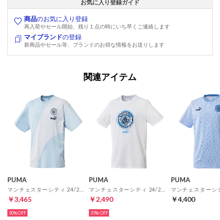
お気に入り登録ガイド
商品
のお気に入り登録
再入荷やセール開始、残り１点の時にいち早くご連絡します
マイブランド
の登録
新商品やセール等、ブランドのお得な情報をお送りします
関連アイテム
PUMA
PUMA
PUMA
マンチェスターシティ 24/25 ftblCulture+ ティー(シルバー)
マンチェスターシティ 24/25 ftblCulture ティー(ホワイト)
￥3,465
￥2,490
￥4,400
30%
35%