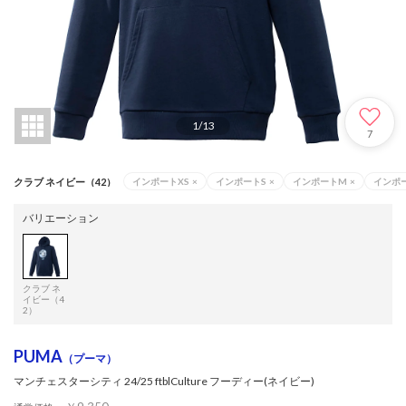
1
/
13
7
クラブ ネイビー（42）
インポートXS
×
インポートS
×
インポートM
×
インポ
バリエーション
クラブ ネ
イビー（4
2）
PUMA
（プーマ）
マンチェスターシティ 24/25 ftblCulture フーディー(ネイビー)