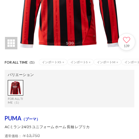
1
/
20
139
FOR ALL TIME（1）
インポートXS
×
インポートS
×
インポートM
×
インポート
バリエーション
FOR ALL TI
ME（1）
PUMA
（プーマ）
ACミラン 24/25 ユニフォーム ホーム 長袖 レプリカ
￥13,750
通常価格：