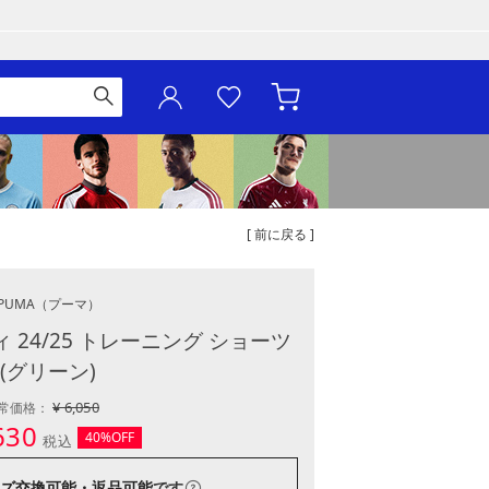
[ 前に戻る ]
PUMA
（プーマ）
24/25 トレーニング ショーツ
(グリーン)
¥ 6,050
常価格：
630
40%OFF
税込
ズ交換可能・返品可能
です