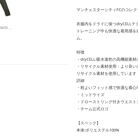
マンチェスターシティFCのコレク
衣服内をドライに保つdryCEL
マンチェスターシティ 24/25 トレーニング オール ウェザー ジャケット(グリーン)
トレーニング中も快適な着用感を
ム。
特徴
・dryCELL:吸水速乾の高機能
・リサイクル素材使用：より良い未
リサイクル素材を使用しています
詳細
・程よいフィット感で快適な着心
・ミッドライズ
・ドローストリング付きウエスト
・チーム公式ロゴ
【スペック】
本体:ポリエステル100%